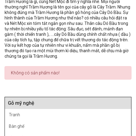
Trầm Hương là gì, cùng Nét Mộc đi tìm ý nghĩa nhé. Mọi người
thường nghĩ Trầm Hương là tên gọi của cây gỗ là Cây Trầm. Nhưng
không đúng mà Trầm Hương là phần gỗ hỏng của Cây Dó Bầu. Sự
hình thành của Trầm Hương như thế nào? có nhiều câu hỏi đặt ra
và Nét Mộc xin tóm tắt ngắn gọn như sau. Thân câu Dó Bầu trong
tự nhiên bị nhiều yếu tố tác động: Sâu đục, sét đánh, mảnh đạn
găm ( thời chiến tranh ), ....cây Dó Bầu dùng chính chất nhựa ( dầu )
của cây tích tụ, tập chung để chữa trị vết thương do tác động trên.
Với sự kết hợp của tự nhiên như vi khuẩn, nấm mà phần gỗ bị
thương đó tạo ra một mùi thơm kì diệu, thanh mát, dễ chịu mà giờ
chúng ta gọi là Trầm Hương.
Không có sản phẩm nào!
Gỗ mỹ nghệ
Tranh
Bàn ghế