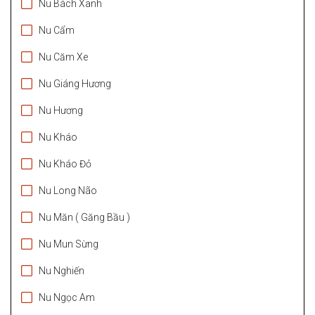
Nu Bách Xanh
Nu Cẩm
Nu Căm Xe
Nu Giáng Hương
Nu Hương
Nu Kháo
Nu Kháo Đỏ
Nu Long Não
Nu Măn ( Găng Bầu )
Nu Mun Sừng
Nu Nghiến
Nu Ngọc Am