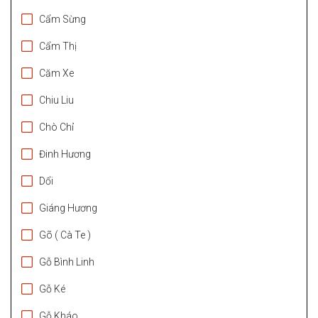
Cẩm Sừng
Cẩm Thị
Căm Xe
Chiu Liu
Chò Chỉ
Đinh Hương
Dổi
Giáng Hương
Gõ ( Cà Te )
Gỗ Bình Linh
Gỗ Ké
Gỗ Kháo