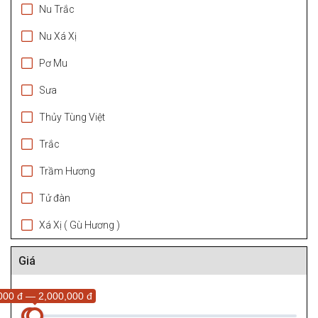
Nu Trắc
Nu Xá Xị
Pơ Mu
Sưa
Thủy Tùng Việt
Trắc
Trầm Hương
Tử đàn
Xá Xị ( Gù Hương )
Giá
000 đ — 2,000,000 đ