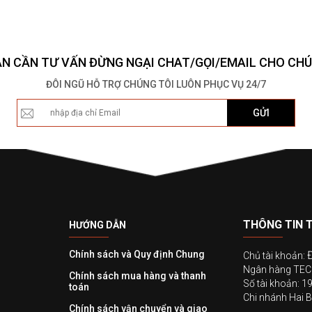
ẠN CẦN TƯ VẤN ĐỪNG NGẠI CHAT/GỌI/EMAIL CHO CHÚ
ĐÔI NGŨ HỖ TRỢ CHÚNG TÔI LUÔN PHỤC VỤ 24/7
GỬI
THÔNG TIN 
HƯỚNG DẪN
Chính sách và Quy định Chung
Chủ tài khoản:
Ngân hàng T
Chính sách mua hàng và thanh
Số tài khoản: 
toán
Chi nhánh Hai B
Chính sách vận chuyển và giao