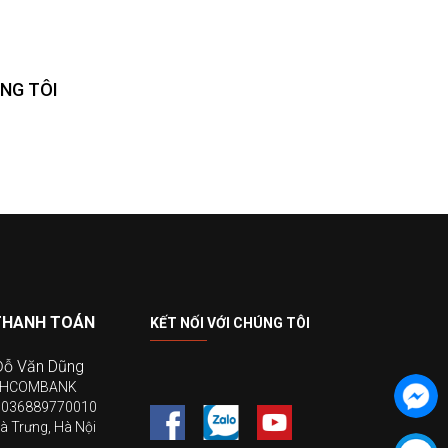
NG TÔI
THANH TOÁN
KẾT NỐI VỚI CHÚNG TÔI
Đỗ Văn Dũng
ECHCOMBANK
19036889770010
à Trưng, Hà Nội