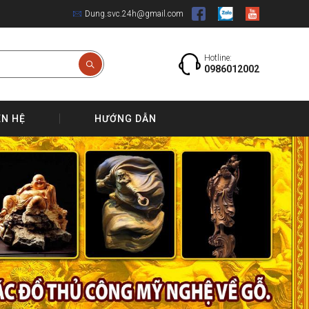
Dung.svc.24h@gmail.com
Hotline:
0986012002
ÊN HỆ
HƯỚNG DẪN