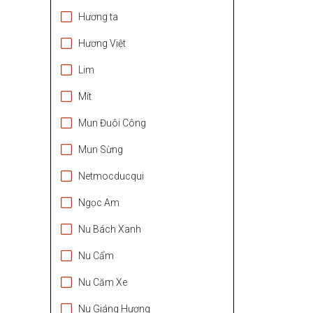
Hương ta
Hương Việt
Lim
Mít
Mun Đuôi Công
Mun Sừng
Netmocducqui
Ngọc Am
Nu Bách Xanh
Nu Cẩm
Nu Căm Xe
Nu Giáng Hương