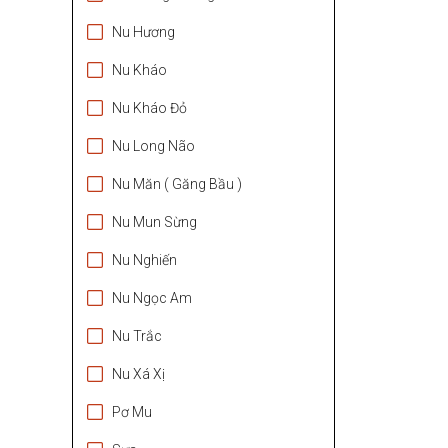
Nu Hương
Nu Kháo
Nu Kháo Đỏ
Nu Long Não
Nu Măn ( Găng Bầu )
Nu Mun Sừng
Nu Nghiến
Nu Ngọc Am
Nu Trắc
Nu Xá Xị
Pơ Mu