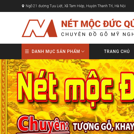
Ngõ 21 đường Tựu Liệt, Xã Tam Hiệp, Huyện Thanh Trì, Hà Nội
DANH MỤC SẢN PHẨM
TRANG CHỦ