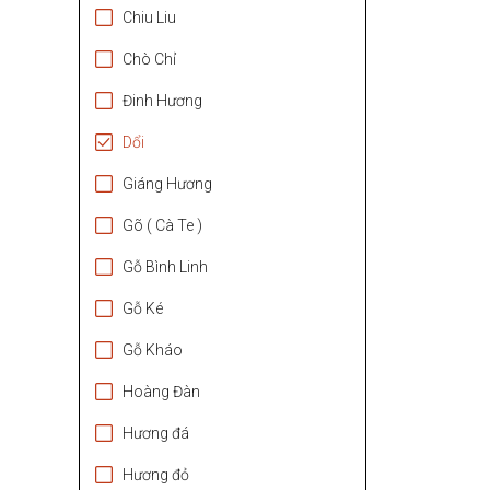
Chiu Liu
Chò Chỉ
Đinh Hương
Dổi
Giáng Hương
Gõ ( Cà Te )
Gỗ Bình Linh
Gỗ Ké
Gỗ Kháo
Hoàng Đàn
Hương đá
Hương đỏ