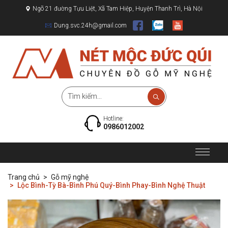
Ngõ 21 đường Tựu Liệt, Xã Tam Hiệp, Huyện Thanh Trì, Hà Nội
Dung.svc.24h@gmail.com
Hotline:
0986012002
Trang chủ
Gỗ mỹ nghệ
Lộc Bình-Tỳ Bà-Bình Phú Quý-Bình Phay-Bình Nghệ Thuật