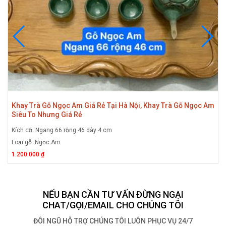
Khay Trà Gỗ Ngọc Am Giá Rẻ Tại Hà Nội, Khay Trà Gỗ Ngọc Am
Siêu To Nhưng Giá Rẻ
Kích cỡ: Ngang 66 rộng 46 dày 4 cm
Loại gỗ: Ngọc Am
1.200.000 ₫
NẾU BẠN CẦN TƯ VẤN ĐỪNG NGẠI
CHAT/GỌI/EMAIL CHO CHÚNG TÔI
ĐÔI NGŨ HỖ TRỢ CHÚNG TÔI LUÔN PHỤC VỤ 24/7