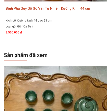
Bình Phú Quý Gỗ Gõ Vân Tự Nhiên, Đường Kính 44 cm
Kích cỡ: Đường kính 44 cao 23 cm
Loại gỗ: Gõ ( Cà Te )
2.500.000 ₫
Sản phẩm đã xem