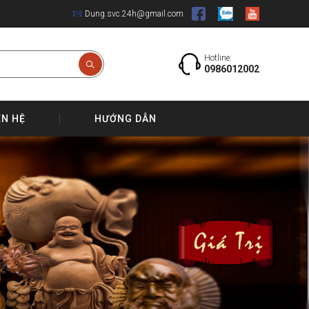
Dung.svc.24h@gmail.com
Hotline:
0986012002
ÊN HỆ
HƯỚNG DẪN