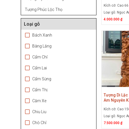
Nguyên Khối,
Kích cỡ: Cao 6
Gánh Đào Gỗ
Tượng Phúc Lộc Thọ
Loại gỗ: Ngọc 
4.000.000 ₫
Loại gỗ
Bách Xanh
Bàng Lăng
Cẩm Chỉ
Cẩm Lai
Cẩm Sừng
Cẩm Thị
Tượng Di Lặc
Am Nguyên Kh
Căm Xe
Đứng Cây Tù
Kích cỡ: Cao 1
Chiu Liu
Loại gỗ: Ngọc 
Chò Chỉ
7.500.000 ₫