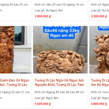
 Tượng Di Lặc Ngồi
Ngồi Bao Tiền Gỗ Nu Ngọc Am
Tượng Phật
6 ngang 43 sâu 25 cm
Kích cỡ: Sâu 29 cao 23 ngang 19 cm
Kích cỡ: Nga
 Ngọc Am
Liền Khối
Am Ở Hà N
Am
Loại gỗ: Nu Ngọc Am
Loại gỗ: Nu 
2.800.000 ₫
3.300.000 ₫
 Gánh Đào Gỗ Ngọc
Tương Di Lặc Ngồi Gỗ Ngọc Am
Tượng Di L
ối , Tượng Di Lặc
Nguyên Khối, Tượng Di Lặc Tam
Am Đỏ Nguy
ng Gỗ Ngọc Am
Tiểu Gỗ Ngọc Am
Lộc, May M
50 ngang 50 sâu 21 cm
Kích cỡ: Ngang 80 sâu 46 cao 40 cm
Kích cỡ: Cao
Am
Loại gỗ: Ngọc Am
Loại gỗ: Ngọ
5.600.000 ₫
4.800.000 ₫