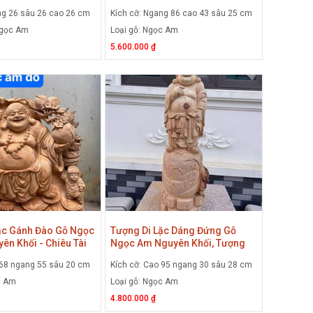
 Di Lặc Gỗ Nu Ngọc
Tiểu Gỗ Ngọc Am
ng 26 sâu 26 cao 26 cm
Kích cỡ: Ngang 86 cao 43 sâu 25 cm
ội
Ngọc Am
Loại gỗ: Ngọc Am
5.600.000 ₫
ặc Gánh Đào Gỗ Ngọc
Tượng Di Lặc Dáng Đứng Gỗ
ên Khối - Chiêu Tài
Ngọc Am Nguyên Khối, Tượng
ắn
Phật Di Lặc Hoan Hỷ Gỗ Ngọc
 68 ngang 55 sâu 20 cm
Kích cỡ: Cao 95 ngang 30 sâu 28 cm
Am Để Mộc Thơm Nhiều Tinh
Dầu
c Am
Loại gỗ: Ngọc Am
4.800.000 ₫