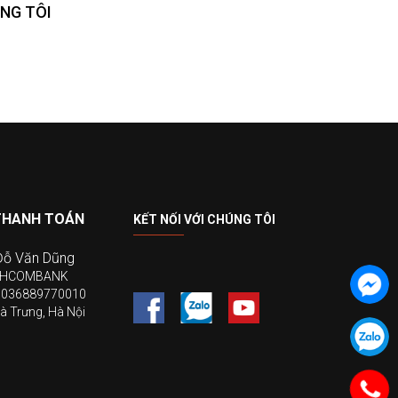
NG TÔI
THANH TOÁN
KẾT NỐI VỚI CHÚNG TÔI
Đỗ Văn Dũng
ECHCOMBANK
19036889770010
à Trưng, Hà Nội