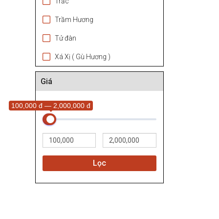
Trắc
Trầm Hương
Tử đàn
Xá Xị ( Gù Hương )
Giá
100,000 đ — 2,000,000 đ
Lọc