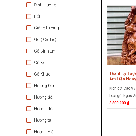
Đinh Hương
Dổi
Giáng Hương
Gõ ( Cà Te )
Gỗ Bình Linh
Gỗ Ké
Thanh Lý Tượ
Gỗ Kháo
Am Liền Nguy
Triệu Là Sở 
Hoàng Đàn
Kích cỡ: Cao 9
Di Lặc Gỗ Ng
Loại gỗ: Ngọc 
Hương đá
3.800.000 ₫
Hương đỏ
Hương ta
Hương Việt