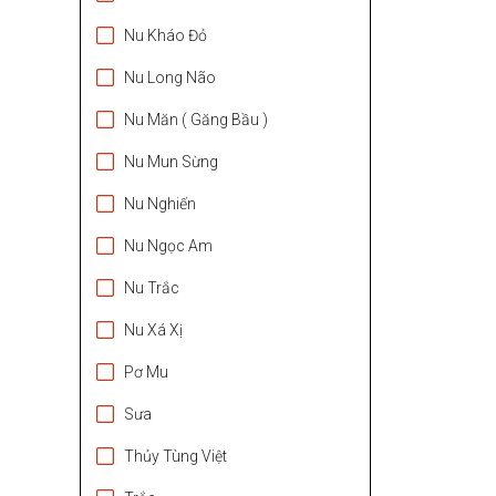
Nu Kháo Đỏ
Nu Long Não
Nu Măn ( Găng Bầu )
Nu Mun Sừng
Nu Nghiến
Nu Ngọc Am
Nu Trắc
Nu Xá Xị
Pơ Mu
Sưa
Thủy Tùng Việt