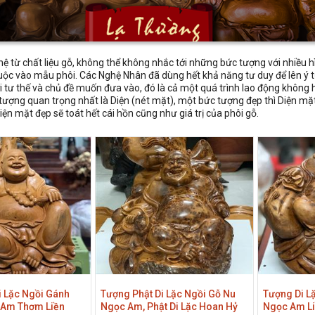
ệ từ chất liệu gỗ, không thể không nhắc tới những bức tượng với nhiều hì
uộc vào mẫu phôi. Các Nghệ Nhân đã dùng hết khả năng tư duy để lên ý t
ới tư thế và chủ đề muốn đưa vào, đó là cả một quá trình lao động khôn
 tượng quan trọng nhất là Diện (nét mặt), một bức tượng đẹp thì Diện mặ
Diện mặt đẹp sẽ toát hết cái hồn cũng như giá trị của phôi gỗ.
i Lặc Ngồi Gánh
Tượng Phật Di Lặc Ngồi Gỗ Nu
Tượng Di L
 Am Thơm Liền
Ngọc Am, Phật Di Lặc Hoan Hỷ
Ngọc Am Li