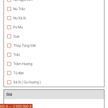
Nu Trắc
Nu Xá Xị
Pơ Mu
Sưa
Thủy Tùng Việt
Trắc
Trầm Hương
Tử đàn
Xá Xị ( Gù Hương )
Giá
000 đ — 2,000,000 đ