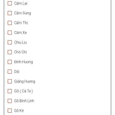
Cẩm Lai
Cẩm Sừng
Cẩm Thị
Căm Xe
Chiu Liu
Chò Chỉ
Đinh Hương
Dổi
Giáng Hương
Gõ ( Cà Te )
Gỗ Bình Linh
Gỗ Ké