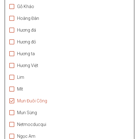
Gỗ Kháo
Hoàng Đàn
Hương đá
Hương đỏ
Hương ta
Hương Việt
Lim
Mít
Mun Đuôi Công
Mun Sừng
Netmocducqui
Ngọc Am