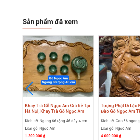
Sản phẩm đã xem
 Rẻ Tại
Khay Trà Gỗ Ngọc Am Giá Rẻ Tại
Tượng Phật Di Lặc 
c Am
Hà Nội, Khay Trà Gỗ Ngọc Am
Đào Gỗ Ngọc Am T
Siêu To Nhưng Giá Rẻ
Nguyên Khối, Tượng
ầy 4cm
Kích cỡ: Ngang 66 rộng 46 dày 4 cm
Kích cỡ: Cao 66 ngan
Gánh Đào Gỗ Ngọc
Loại gỗ: Ngọc Am
Loại gỗ: Ngọc Am
1.200.000 ₫
4.000.000 ₫