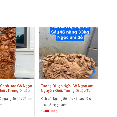
 Gánh Đào Gỗ Ngọc
Tương Di Lặc Ngồi Gỗ Ngọc Am
Tượng 
ối , Tượng Di Lặc
Nguyên Khối, Tượng Di Lặc Tam
Am Đỏ N
ng Gỗ Ngọc Am
Tiểu Gỗ Ngọc Am
Lộc, M
50 ngang 50 sâu 21 cm
Kích cỡ: Ngang 80 sâu 46 cao 40 cm
Kích cỡ:
Am
Loại gỗ: Ngọc Am
Loại gỗ:
5.600.000 ₫
4.800.00