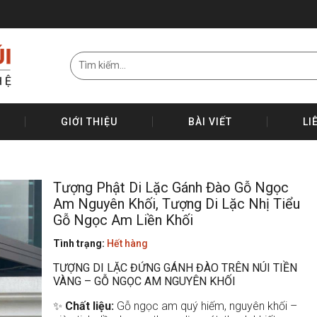
GIỚI THIỆU
BÀI VIẾT
LI
Tượng Phật Di Lặc Gánh Đào Gỗ Ngọc
Am Nguyên Khối, Tượng Di Lặc Nhị Tiểu
Gỗ Ngọc Am Liền Khối
Tình trạng:
Hết hàng
TƯỢNG DI LẶC ĐỨNG GÁNH ĐÀO TRÊN NÚI TIỀN
VÀNG – GỖ NGỌC AM NGUYÊN KHỐI
✨
Chất liệu:
Gỗ ngọc am quý hiếm, nguyên khối –