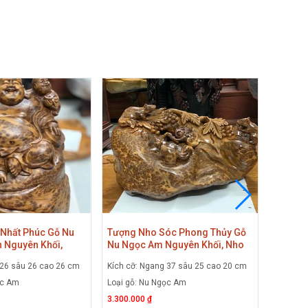
 Nhất Phúc Gỗ Nu
Tượng Nho Sóc Phong Thủy Gỗ
Tượng 
 Nguyên Khối,
Nu Ngọc Am Nguyên Khối, Nho
Mun Sừ
i Lặc Gỗ Nu Ngọc
Sóc Gỗ Nu Ngọc Am
Phật D
 26 sâu 26 cao 26 cm
Kích cỡ: Ngang 37 sâu 25 cao 20 cm
Kích cỡ:
Hòa
ọc Am
Loại gỗ: Nu Ngọc Am
Loại gỗ:
3.300.000 ₫
28.000.0