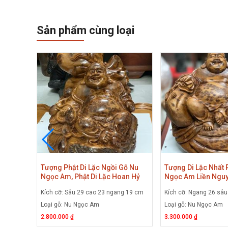
Sản phẩm cùng loại
Gánh
Tượng Phật Di Lặc Ngồi Gỗ Nu
Tượng Di Lặc Nhất
iền
Ngọc Am, Phật Di Lặc Hoan Hỷ
Ngọc Am Liền Nguy
ặc Ngồi
Ngồi Bao Tiền Gỗ Nu Ngọc Am
Tượng Phật Di Lặc
u 25 cm
Kích cỡ: Sâu 29 cao 23 ngang 19 cm
Kích cỡ: Ngang 26 sâ
Liền Khối
Am Ở Hà Nội
Loại gỗ: Nu Ngọc Am
Loại gỗ: Nu Ngọc Am
2.800.000 ₫
3.300.000 ₫