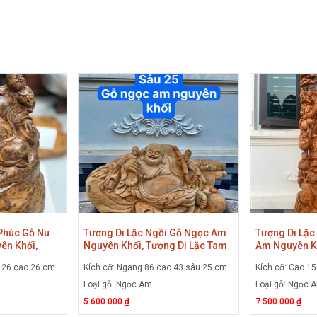
 Phúc Gỗ Nu
Tương Di Lặc Ngồi Gỗ Ngọc Am
Tượng Di Lặc
ên Khối,
Nguyên Khối, Tượng Di Lặc Tam
Am Nguyên Kh
 Gỗ Nu Ngọc
Tiểu Gỗ Ngọc Am
Đứng Cây Tù
u 26 cao 26 cm
Kích cỡ: Ngang 86 cao 43 sâu 25 cm
Kích cỡ: Cao 1
Loại gỗ: Ngọc Am
Loại gỗ: Ngọc 
5.600.000 ₫
7.500.000 ₫