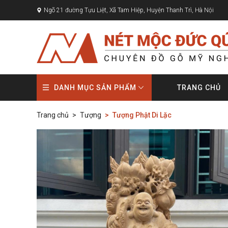
Ngõ 21 đường Tựu Liệt, Xã Tam Hiệp, Huyện Thanh Trì, Hà Nội
DANH MỤC SẢN PHẨM
TRANG CHỦ
Trang chủ
Tượng
Tượng Phật Di Lặc