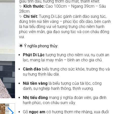
giàu tinh dầu, hương thơm dịu mát, thanh khiết.
✨
Kích thước:
Cao 100cm – Ngang 39cm – Sâu
28cm.
✨
Chi tiết:
Tượng Di Lặc gánh cành đào sung túc,
đứng trên núi tiền vàng – phúc lộc dồi dào, bên cạnh
là hai tiểu đồng vui vẻ tượng trưng cho niềm hạnh
phúc viên mãn, gia đạo sung túc và con cháu đông
vui.
🌟 Ý nghĩa phong thủy:
Phật Di Lặc
tượng trưng cho niềm vui, nụ cười an
lạc, mang lại may mắn – bình an cho gia chủ.
Cành đào
biểu trưng cho sức khỏe, trường thọ và
sự hưng thịnh lâu dài.
Núi tiền vàng
là biểu tượng của tài lộc, công
danh, sự nghiệp hanh thông, thịnh vượng.
Nhị tiểu đồng
mang ý nghĩa đoàn viên, gia đình
hạnh phúc, con cháu sum vầy.
Gỗ
ngọc am
có hương thơm nhẹ nhàng, xua đuổi