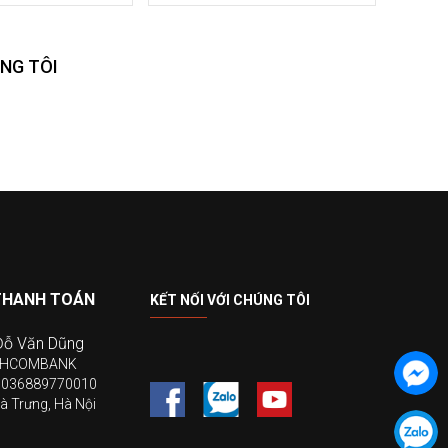
NG TÔI
THANH TOÁN
KẾT NỐI VỚI CHÚNG TÔI
Đỗ Văn Dũng
ECHCOMBANK
19036889770010
à Trưng, Hà Nội