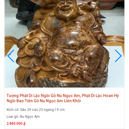
Tượng Phật Di Lặc Ngồi Gỗ Nu Ngọc Am, Phật Di Lặc Hoan Hỷ
Ngồi Bao Tiền Gỗ Nu Ngọc Am Liền Khối
Kích cỡ: Sâu 29 cao 23 ngang 19 cm
Loại gỗ: Nu Ngọc Am
2.800.000 ₫