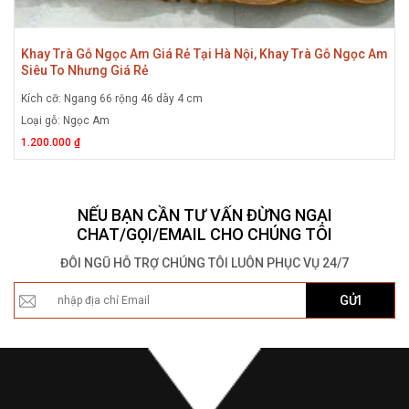
Khay Trà Gỗ Ngọc Am Giá Rẻ Tại Hà Nội, Khay Trà Gỗ Ngọc Am
Siêu To Nhưng Giá Rẻ
Kích cỡ: Ngang 66 rộng 46 dày 4 cm
Loại gỗ: Ngọc Am
1.200.000 ₫
NẾU BẠN CẦN TƯ VẤN ĐỪNG NGẠI
CHAT/GỌI/EMAIL CHO CHÚNG TÔI
ĐÔI NGŨ HỖ TRỢ CHÚNG TÔI LUÔN PHỤC VỤ 24/7
GỬI