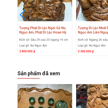
Gánh
Tượng Phật Di Lặc Ngồi Gỗ Nu
Tượng Di Lặc Nhất
iền
Ngọc Am, Phật Di Lặc Hoan Hỷ
Ngọc Am Liền Nguy
ặc Ngồi
Ngồi Bao Tiền Gỗ Nu Ngọc Am
Tượng Phật Di Lặc
u 25 cm
Kích cỡ: Sâu 29 cao 23 ngang 19 cm
Kích cỡ: Ngang 26 sâ
Liền Khối
Am Ở Hà Nội
Loại gỗ: Nu Ngọc Am
Loại gỗ: Nu Ngọc Am
2.800.000 ₫
3.300.000 ₫
Sản phẩm đã xem