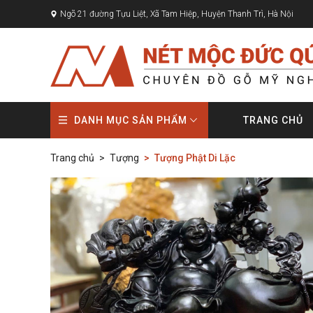
Ngõ 21 đường Tựu Liệt, Xã Tam Hiệp, Huyện Thanh Trì, Hà Nội
DANH MỤC SẢN PHẨM
TRANG CHỦ
Trang chủ
Tượng
Tượng Phật Di Lặc