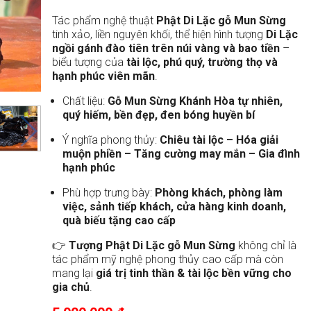
Tác phẩm nghệ thuật
Phật Di Lặc gỗ Mun Sừng
tinh xảo, liền nguyên khối, thể hiện hình tượng
Di Lặc
ngồi gánh đào tiên trên núi vàng và bao tiền
–
biểu tượng của
tài lộc, phú quý, trường thọ và
hạnh phúc viên mãn
.
Chất liệu:
Gỗ Mun Sừng Khánh Hòa tự nhiên,
quý hiếm, bền đẹp, đen bóng huyền bí
Ý nghĩa phong thủy:
Chiêu tài lộc – Hóa giải
muộn phiền – Tăng cường may mắn – Gia đình
hạnh phúc
Phù hợp trưng bày:
Phòng khách, phòng làm
việc, sảnh tiếp khách, cửa hàng kinh doanh,
quà biếu tặng cao cấp
👉
Tượng Phật Di Lặc gỗ Mun Sừng
không chỉ là
tác phẩm mỹ nghệ phong thủy cao cấp mà còn
mang lại
giá trị tinh thần & tài lộc bền vững cho
gia chủ
.