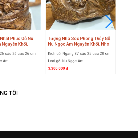
 Nhất Phúc Gỗ Nu
Tượng Nho Sóc Phong Thủy Gỗ
Tượng 
 Nguyên Khối,
Nu Ngọc Am Nguyên Khối, Nho
Mun Sừ
i Lặc Gỗ Nu Ngọc
Sóc Gỗ Nu Ngọc Am
Phật D
 26 sâu 26 cao 26 cm
Kích cỡ: Ngang 37 sâu 25 cao 20 cm
Kích cỡ:
Hòa
ọc Am
Loại gỗ: Nu Ngọc Am
Loại gỗ:
3.300.000 ₫
28.000.0
NG TÔI