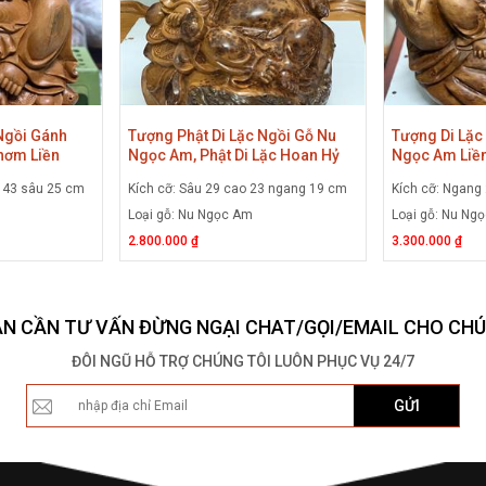
Ngồi Gánh
Tượng Phật Di Lặc Ngồi Gỗ Nu
Tượng Di Lặc
hơm Liền
Ngọc Am, Phật Di Lặc Hoan Hỷ
Ngọc Am Liền
 Di Lặc Ngồi
Ngồi Bao Tiền Gỗ Nu Ngọc Am
Tượng Phật D
g 43 sâu 25 cm
Kích cỡ: Sâu 29 cao 23 ngang 19 cm
Kích cỡ: Ngang
 Am
Liền Khối
Am Ở Hà Nội
Loại gỗ: Nu Ngọc Am
Loại gỗ: Nu Ng
2.800.000 ₫
3.300.000 ₫
ẠN CẦN TƯ VẤN ĐỪNG NGẠI CHAT/GỌI/EMAIL CHO CHÚ
ĐÔI NGŨ HỖ TRỢ CHÚNG TÔI LUÔN PHỤC VỤ 24/7
GỬI