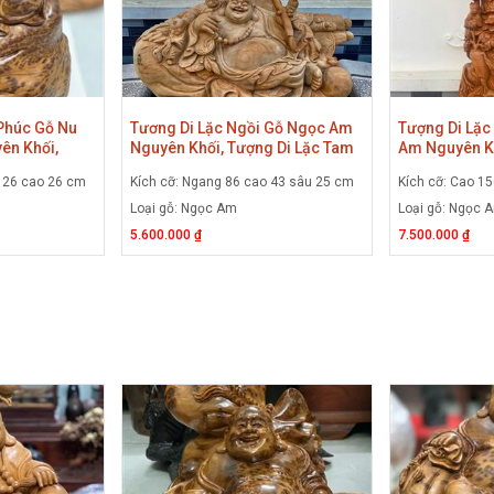
 Phúc Gỗ Nu
Tương Di Lặc Ngồi Gỗ Ngọc Am
Tượng Di Lặc
ên Khối,
Nguyên Khối, Tượng Di Lặc Tam
Am Nguyên Kh
 Gỗ Nu Ngọc
Tiểu Gỗ Ngọc Am
Đứng Cây Tù
u 26 cao 26 cm
Kích cỡ: Ngang 86 cao 43 sâu 25 cm
Kích cỡ: Cao 1
Loại gỗ: Ngọc Am
Loại gỗ: Ngọc 
5.600.000 ₫
7.500.000 ₫