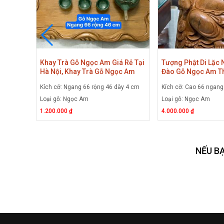
 Rẻ Tại
Khay Trà Gỗ Ngọc Am Giá Rẻ Tại
Tượng Phật Di Lặc 
c Am
Hà Nội, Khay Trà Gỗ Ngọc Am
Đào Gỗ Ngọc Am T
Siêu To Nhưng Giá Rẻ
Nguyên Khối, Tượng
ầy 4cm
Kích cỡ: Ngang 66 rộng 46 dày 4 cm
Kích cỡ: Cao 66 ngan
Gánh Đào Gỗ Ngọc
Loại gỗ: Ngọc Am
Loại gỗ: Ngọc Am
1.200.000 ₫
4.000.000 ₫
NẾU B